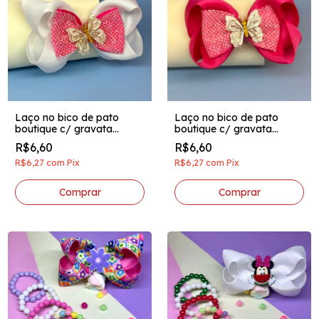
Laço no bico de pato
Laço no bico de pato
boutique c/ gravata
boutique c/ gravata
brilhosa aplique acrilico
brilhosa aplique acrilico
R$6,60
R$6,60
borboletinha branco c/
borboletinha pink
pink
R$6,27
com
Pix
R$6,27
com
Pix