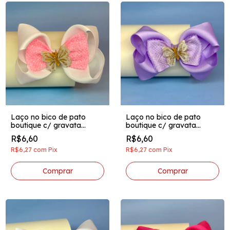
Laço no bico de pato
Laço no bico de pato
boutique c/ gravata
boutique c/ gravata
brilhosa aplique acrilico
brilhosa aplique acrilico
R$6,60
R$6,60
borboletinha branco c/
borboletinha lilas
chiclete
R$6,27
com
Pix
R$6,27
com
Pix