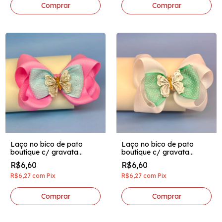
Laço no bico de pato
Laço no bico de pato
boutique c/ gravata
boutique c/ gravata
brilhosa aplique acrilico
brilhosa aplique acrilico
R$6,60
R$6,60
borboletinha rosa c/ azul
borboletinha branco c/
bebê
verde água
R$6,27
com
Pix
R$6,27
com
Pix