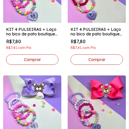
KIT 4 PULSEIRAS + Laço
KIT 4 PULSEIRAS + Laço
no bico de pato boutique
no bico de pato boutique
invertido aplique acrilico
invertido aplique acrilico
R$7,80
R$7,80
florzinhas
melancia branco
R$7,41
com
Pix
R$7,41
com
Pix