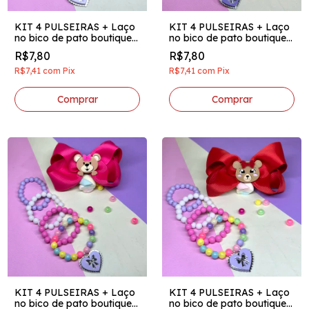
KIT 4 PULSEIRAS + Laço
KIT 4 PULSEIRAS + Laço
no bico de pato boutique
no bico de pato boutique
invertido aplique acrilico
invertido aplique acrilico
R$7,80
R$7,80
ursinho lílas
ursinho chiclete
R$7,41
com
Pix
R$7,41
com
Pix
KIT 4 PULSEIRAS + Laço
KIT 4 PULSEIRAS + Laço
no bico de pato boutique
no bico de pato boutique