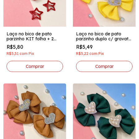
Laço no bico de pato
Laço no bico de pato
parzinho KIT folha + 2
parzinho duplo c/ gravata
presilhas mini estrelas
aplique coração perolado
R$5,80
R$5,49
vermelho
amarelo
R$5,51
com
Pix
R$5,22
com
Pix