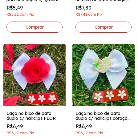
aplique coração perolado
invertido aplique acrilico
R$5,49
R$7,80
creme
amarelo
R$5,22
com
Pix
R$7,41
com
Pix
Laço no bico de pato
Laço no bico de pato
duplo c/ hairclips FLOR
duplo c/ hairclips coração
branco
R$6,49
R$6,49
R$6,17
com
Pix
R$6,17
com
Pix