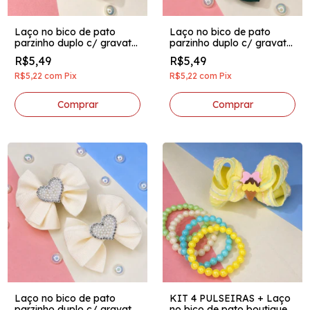
Laço no bico de pato
Laço no bico de pato
parzinho duplo c/ gravata
parzinho duplo c/ gravata
aplique coração perolado
aplique coração perolado
R$5,49
R$5,49
dourado
verde escuro
R$5,22
com
Pix
R$5,22
com
Pix
Laço no bico de pato
KIT 4 PULSEIRAS + Laço
parzinho duplo c/ gravata
no bico de pato boutique