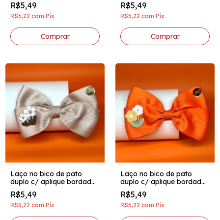
e pingente acrilico rosa
e pingente acrilico branco
R$5,49
R$5,49
médio
R$5,22
com
Pix
R$5,22
com
Pix
Laço no bico de pato
Laço no bico de pato
duplo c/ aplique bordado
duplo c/ aplique bordado
e pingente acrilico marrom
e pingente acrilico laranja
R$5,49
R$5,49
claro
R$5,22
com
Pix
R$5,22
com
Pix