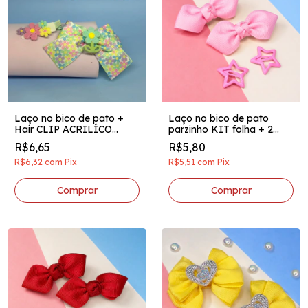
Laço no bico de pato +
Laço no bico de pato
Hair CLIP ACRILÍCO
parzinho KIT folha + 2
FLOR verde água
presilhas mini estrelas rosa
R$6,65
R$5,80
bebê
R$6,32
com
Pix
R$5,51
com
Pix