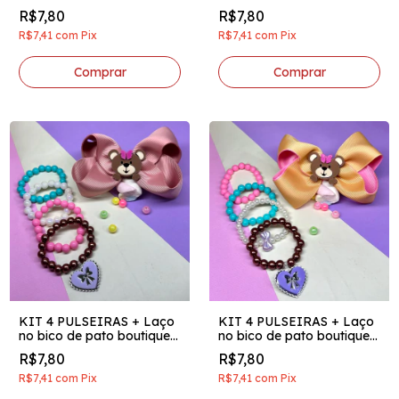
invertido aplique acrilico
invertido aplique acrilico
R$7,80
R$7,80
ursinho pink
ursinho vermelho
R$7,41
com
Pix
R$7,41
com
Pix
KIT 4 PULSEIRAS + Laço
KIT 4 PULSEIRAS + Laço
no bico de pato boutique
no bico de pato boutique
invertido aplique acrilico
invertido aplique acrilico
R$7,80
R$7,80
ursinho rose
ursinho dourado
R$7,41
com
Pix
R$7,41
com
Pix