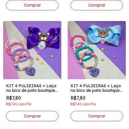
KIT 4 PULSEIRAS + Laço
KIT 4 PULSEIRAS + Laço
no bico de pato boutique
no bico de pato boutique
invertido aplique acrilico
invertido aplique acrilico
R$7,80
R$7,80
ursinho roxo
ursinho azul bebê
R$7,41
com
Pix
R$7,41
com
Pix