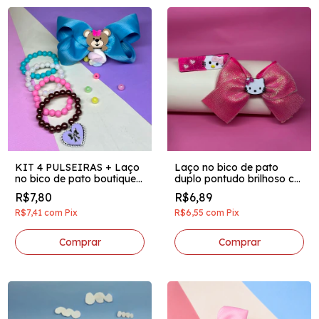
KIT 4 PULSEIRAS + Laço
Laço no bico de pato
no bico de pato boutique
duplo pontudo brilhoso c/
invertido aplique acrilico
hairclips hello kitty pink
R$7,80
R$6,89
ursinho tifanny
R$7,41
com
Pix
R$6,55
com
Pix