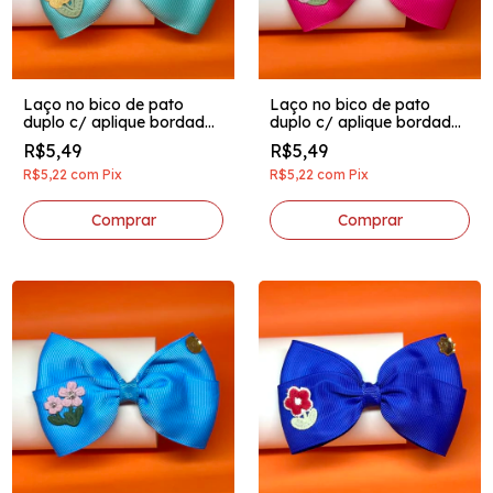
Laço no bico de pato
Laço no bico de pato
duplo c/ aplique bordado
duplo c/ aplique bordado
e pingente acrilico verde
e pingente acrilico pink
R$5,49
R$5,49
água
R$5,22
com
Pix
R$5,22
com
Pix